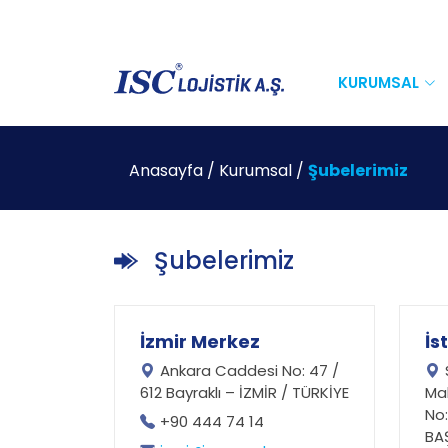
KURUMSAL
Anasayfa
/
Kurumsal
/
Şubelerimiz
Şubelerimiz
İzmir Merkez
İs
Ankara Caddesi No: 47 /
612 Bayraklı – İZMİR / TÜRKİYE
Mal
No:
+90 444 74 14
BA