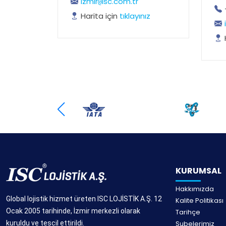
izmir
isc.com.tr
@
Harita için
tıklayınız
KURUMSAL
Hakkımızda
Global lojistik hizmet üreten ISC LOJİSTİK A.Ş. 12
Kalite Politikası
Ocak 2005 tarihinde, İzmir merkezli olarak
Tarihçe
kuruldu ve tescil ettirildi.
Şubelerimiz