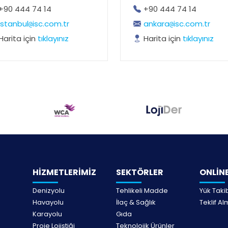
+90 444 74 14
+90 444 74 14
istanbul
isc.com.tr
ankara
isc.com.tr
@
@
Harita için
tıklayınız
Harita için
tıklayınız
HİZMETLERİMİZ
SEKTÖRLER
ONLİNE
Denizyolu
Tehlikeli Madde
Yük Taki
Havayolu
İlaç & Sağlık
Teklif A
Karayolu
Gıda
Proje Lojistiği
Teknolojik Ürünler