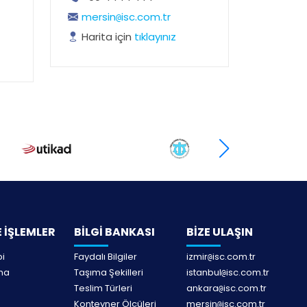
mersin
isc.com.tr
@
Harita için
tıklayınız
 İŞLEMLER
BİLGİ BANKASI
BİZE ULAŞIN
bi
Faydalı Bilgiler
izmir
isc.com.tr
@
lma
Taşıma Şekilleri
istanbul
isc.com.tr
@
Teslim Türleri
ankara
isc.com.tr
@
Konteyner Ölçüleri
mersin
isc.com.tr
@