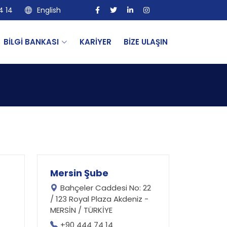
4 14
English
BİLGİ BANKASI
KARİYER
BİZE ULAŞIN
Mersin Şube
Bahçeler Caddesi No: 22
/ 123 Royal Plaza Akdeniz -
MERSİN / TÜRKİYE
+90 444 74 14