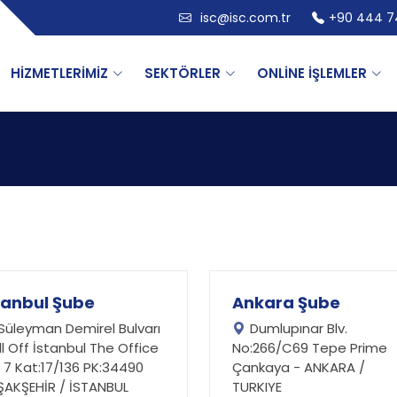
isc@isc.com.tr
+90 444 7
HİZMETLERİMİZ
SEKTÖRLER
ONLİNE İŞLEMLER
tanbul Şube
Ankara Şube
Süleyman Demirel Bulvarı
Dumlupınar Blv.
l Off İstanbul The Office
No:266/C69 Tepe Prime
 7 Kat:17/136 PK:34490
Çankaya - ANKARA /
ŞAKŞEHİR / İSTANBUL
TURKIYE