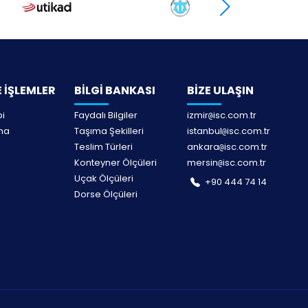
 İŞLEMLER
BİLGİ BANKASI
BİZE ULAŞIN
bi
Faydalı Bilgiler
izmir
isc.com.tr
@
lma
Taşıma Şekilleri
istanbul
isc.com.tr
@
Teslim Türleri
ankara
isc.com.tr
@
Konteyner Ölçüleri
mersin
isc.com.tr
@
Uçak Ölçüleri
+90 444 74 14
Dorse Ölçüleri