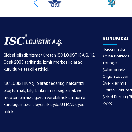
KURUMSAL
Hakkımızda
Global lojistik hizmet üreten ISC LOJİSTİK A.Ş. 12
Kalite Politikası
Ocak 2005 tarihinde, İzmir merkezli olarak
Tarihçe
kuruldu ve tescil ettirildi.
Şubelerimiz
Organizasyon
Üyeliklerimiz
ISC LOJİSTİK A.Ş. olarak tedarikçi halkamızı
Online Döküma
oluşturmak, bilgi birikimimizi sağlamak ve
Şirket Kuruluş Bi
müşterilerimize güven verebilmek amacı ile
KVKK
kuruluşumuzu izleyen ilk ayda UTIKAD üyesi
olduk.