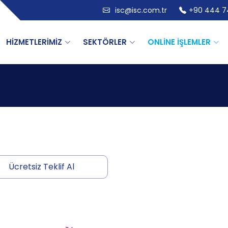
isc@isc.com.tr
+90 444 7
HİZMETLERİMİZ
SEKTÖRLER
ONLİNE İŞLEMLER
Ücretsiz Teklif Al