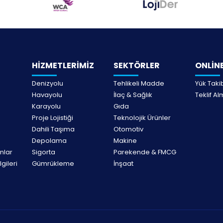
HİZMETLERİMİZ
SEKTÖRLER
ONLİNE
Denizyolu
Tehlikeli Madde
Yük Taki
Havayolu
İlaç & Sağlık
Teklif A
Karayolu
Gıda
Proje Lojistiği
Teknolojik Ürünler
Dahili Taşıma
Otomotiv
Depolama
Makine
nlar
Sigorta
Parekende & FMCG
lgileri
Gümrükleme
İnşaat