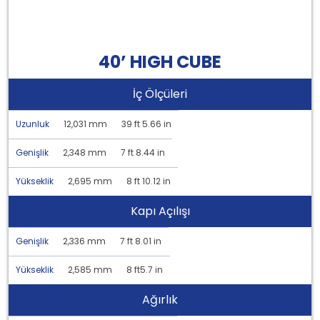
40’ HIGH CUBE
İç Ölçüleri
Uzunluk
12,031 mm
39 ft 5.66 in
Genişlik
2,348 mm
7 ft 8.44 in
Yükseklik
2,695 mm
8 ft 10.12 in
Kapı Açılışı
Genişlik
2,336 mm
7 ft 8.01 in
Yükseklik
2,585 mm
8 ft5.7 in
Ağırlık