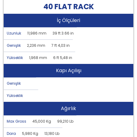
40 FLAT RACK
İç Ölçüleri
Uzunluk
11,986 mm
39 ft 3.66 in
Genişlik
2,236 mm
7 ft 4,03 in
Yükseklik
1,968 mm
6 ft 5,48 in
Kapı Açılışı
Genişlik
Yükseklik
Ağırlık
Max Gross
45,000 Kg
99,210 Lb
Dara
5,980 Kg
13,180 Lb