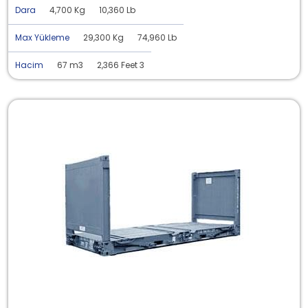
Dara
4,700 Kg
10,360 Lb
Max Yükleme
29,300 Kg
74,960 Lb
Hacim
67 m3
2,366 Feet 3