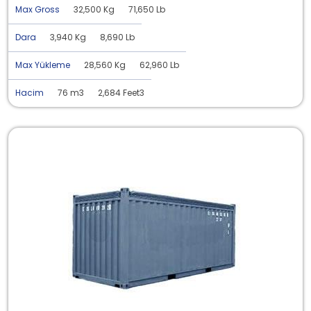
Max Gross
32,500 Kg
71,650 Lb
Dara
3,940 Kg
8,690 Lb
Max Yükleme
28,560 Kg
62,960 Lb
Hacim
76 m3
2,684 Feet3