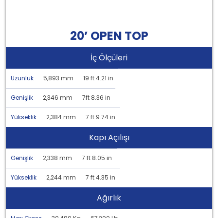
20’ OPEN TOP
İç Ölçüleri
Uzunluk
5,893 mm
19 ft 4.21 in
Genişlik
2,346 mm
7ft 8.36 in
Yükseklik
2,384 mm
7 ft 9.74 in
Kapı Açılışı
Genişlik
2,338 mm
7 ft 8.05 in
Yükseklik
2,244 mm
7 ft 4.35 in
Ağırlık