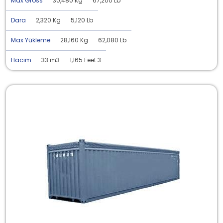
Max Gross
30,480 Kg
67,200 Lb
Dara
2,320 Kg
5,120 Lb
Max Yükleme
28,160 Kg
62,080 Lb
Hacim
33 m3
1,165 Feet 3