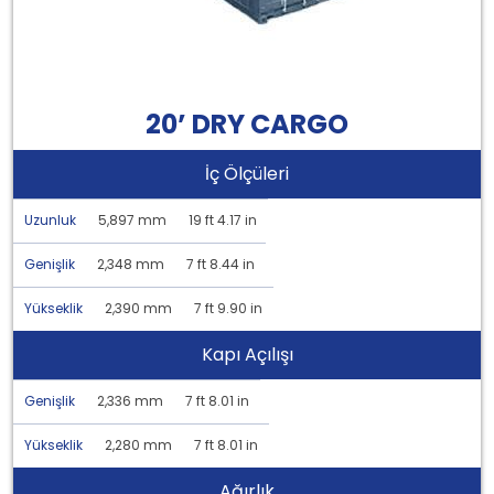
20’ DRY CARGO
İç Ölçüleri
Uzunluk
5,897 mm
19 ft 4.17 in
Genişlik
2,348 mm
7 ft 8.44 in
Yükseklik
2,390 mm
7 ft 9.90 in
Kapı Açılışı
Genişlik
2,336 mm
7 ft 8.01 in
Yükseklik
2,280 mm
7 ft 8.01 in
Ağırlık