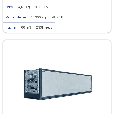
Dara
4,120Kg
9,080 Lb
Max Yükleme
26,360 Kg
58,120 Lb
Hacim
66 m3
2,331 Feet 3