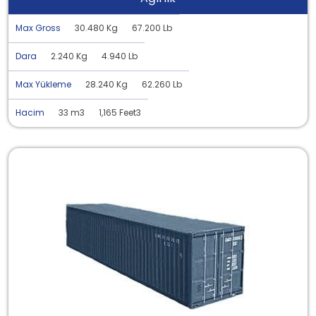
Max Gross
30.480 Kg
67.200 Lb
Dara
2.240 Kg
4.940 Lb
Max Yükleme
28.240 Kg
62.260 Lb
Hacim
33 m3
1,165 Feet3