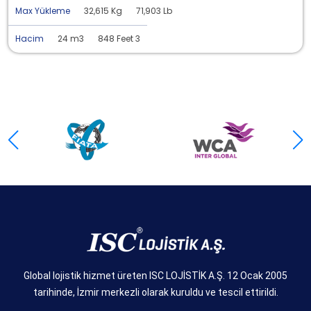
Max Yükleme
32,615 Kg
71,903 Lb
Hacim
24 m3
848 Feet 3
Global lojistik hizmet üreten ISC LOJİSTİK A.Ş. 12 Ocak 2005
tarihinde, İzmir merkezli olarak kuruldu ve tescil ettirildi.