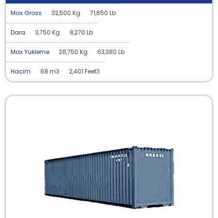
Max Gross
32,500 Kg
71,650 Lb
Dara
3,750 Kg
8,270 Lb
Max Yükleme
28,750 Kg
63,380 Lb
Hacim
68 m3
2,401 Feet3