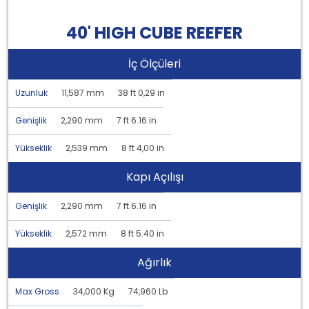
40' HIGH CUBE REEFER
İç Ölçüleri
Uzunluk
11,587 mm
38 ft 0,29 in
Genişlik
2,290 mm
7 ft 6.16 in
Yükseklik
2,539 mm
8 ft 4,00 in
Kapı Açılışı
Genişlik
2,290 mm
7 ft 6.16 in
Yükseklik
2,572 mm
8 ft 5.40 in
Ağırlık
Max Gross
34,000 Kg
74,960 Lb