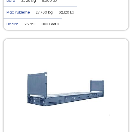
Dara
2,720 Kg
6,000 Lb
Max Yükleme
27,760 Kg
62,120 Lb
Hacim
25 m3
883 Feet 3