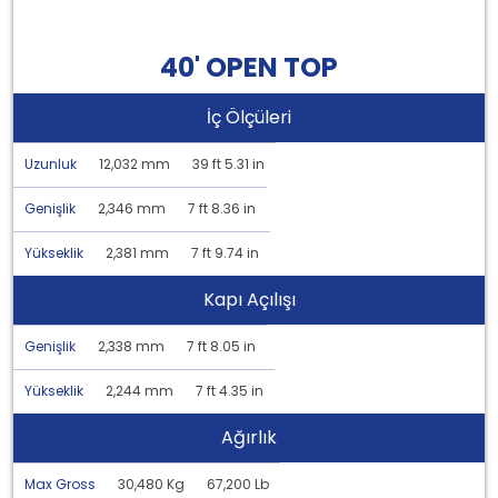
40' OPEN TOP
İç Ölçüleri
Uzunluk
12,032 mm
39 ft 5.31 in
Genişlik
2,346 mm
7 ft 8.36 in
Yükseklik
2,381 mm
7 ft 9.74 in
Kapı Açılışı
Genişlik
2,338 mm
7 ft 8.05 in
Yükseklik
2,244 mm
7 ft 4.35 in
Ağırlık
Max Gross
30,480 Kg
67,200 Lb