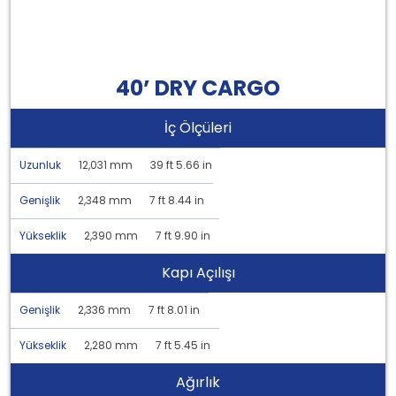
40’ DRY CARGO
İç Ölçüleri
Uzunluk
12,031 mm
39 ft 5.66 in
Genişlik
2,348 mm
7 ft 8.44 in
Yükseklik
2,390 mm
7 ft 9.90 in
Kapı Açılışı
Genişlik
2,336 mm
7 ft 8.01 in
Yükseklik
2,280 mm
7 ft 5.45 in
Ağırlık