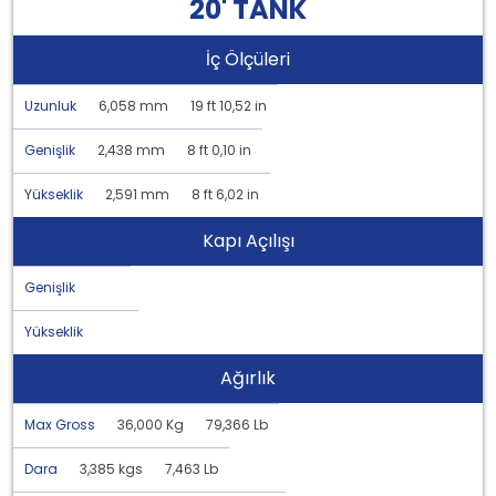
20' TANK
İç Ölçüleri
Uzunluk
6,058 mm
19 ft 10,52 in
Genişlik
2,438 mm
8 ft 0,10 in
Yükseklik
2,591 mm
8 ft 6,02 in
Kapı Açılışı
Genişlik
Yükseklik
Ağırlık
Max Gross
36,000 Kg
79,366 Lb
Dara
3,385 kgs
7,463 Lb