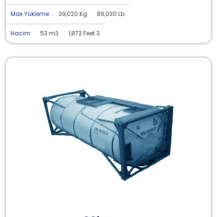
Max Yükleme
39,020 Kg
86,030 Lb
Hacim
53 m3
1,872 Feet 3