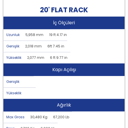
20' FLAT RACK
İç Ölçüleri
Uzunluk
5,958 mm
19 ft 4.17 in
Genişlik
2,018 mm
6ft 7.45 in
Yükseklik
2,077 mm
6 ft 9.77 in
Kapı Açılışı
Genişlik
Yükseklik
Ağırlık
Max Gross
30,480 Kg
67,200 Lb